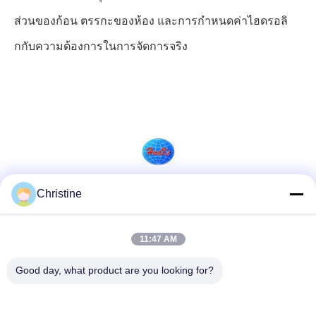
ส่วนของก้อน ตรรกะของห้อง และการกำหนดค่าไฮดรอลิ
กกับความต้องการในการจัดการจริง
Christine
สื่อสังคม
11:47 AM
Good day, what product are you looking for?
ติดต่อเร็ว
โทรศัพท์