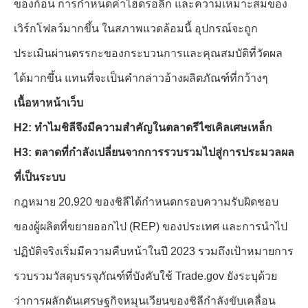
ของก้อน การกำหนดค่าไฮดรอลิก และความเหมาะสมของ
เวิร์กโฟลว์มากขึ้น ในสภาพแวดล้อมนี้ อุปกรณ์จะถูก
ประเมินผ่านตรรกะของกระบวนการและคุณสมบัติที่วัดผล
ได้มากขึ้น แทนที่จะเป็นคำกล่าวอ้างผลิตภัณฑ์ที่กว้างๆ
เนื้อหาหน้าเว็บ
H2: ทำไมชิลีจึงมีความสำคัญในตลาดรีไซเคิลเศษเหล็ก
H3: ตลาดที่กำลังเปลี่ยนจากการรวบรวมไปสู่การประมวลผล
ที่เป็นระบบ
กฎหมาย 20.920 ของชิลีได้กำหนดกรอบความรับผิดชอบ
ของผู้ผลิตที่ขยายออกไป (REP) ของประเทศ และการนำไป
ปฏิบัติจริงเริ่มมีความคืบหน้าในปี 2023 รวมถึงเป้าหมายการ
รวบรวมวัสดุบรรจุภัณฑ์ที่บังคับใช้ Trade.gov ยังระบุด้วย
ว่าการผลักดันเศรษฐกิจหมุนเวียนของชิลีกำลังขับเคลื่อน