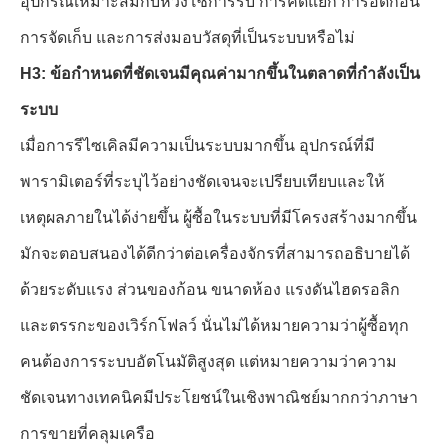
อุปกรณ์เหมาะสมกับห่วงโซ่การรับ การคัดแยก การอัดก้อน
การจัดเก็บ และการส่งมอบวัสดุที่เป็นระบบหรือไม่
H3: ข้อกำหนดที่ชัดเจนมีคุณค่ามากขึ้นในตลาดที่กำลังเป็น
ระบบ
เมื่อการรีไซเคิลมีความเป็นระบบมากขึ้น อุปกรณ์ที่มี
พารามิเตอร์ที่ระบุไว้อย่างชัดเจนจะเปรียบเทียบและให้
เหตุผลภายในได้ง่ายขึ้น ผู้ซื้อในระบบที่มีโครงสร้างมากขึ้น
มักจะตอบสนองได้ดีกว่าต่อเครื่องจักรที่สามารถอธิบายได้
ด้วยระดับแรง ส่วนของก้อน ขนาดห้อง แรงดันไฮดรอลิก
และตรรกะของเวิร์กโฟลว์ นั่นไม่ได้หมายความว่าผู้ซื้อทุก
คนต้องการระบบอัตโนมัติสูงสุด แต่หมายความว่าความ
ชัดเจนทางเทคนิคมีประโยชน์ในเชิงพาณิชย์มากกว่าภาษา
การขายที่คลุมเครือ