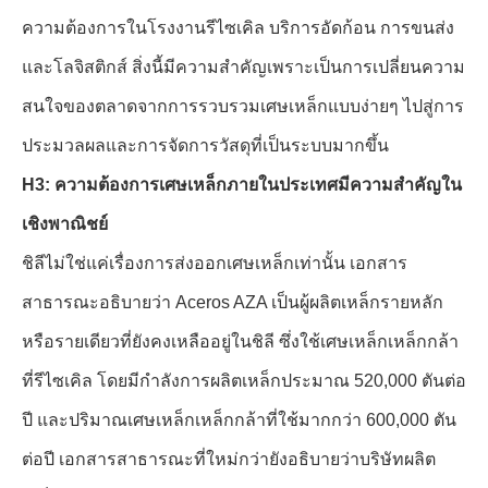
ความต้องการในโรงงานรีไซเคิล บริการอัดก้อน การขนส่ง
และโลจิสติกส์ สิ่งนี้มีความสำคัญเพราะเป็นการเปลี่ยนความ
สนใจของตลาดจากการรวบรวมเศษเหล็กแบบง่ายๆ ไปสู่การ
ประมวลผลและการจัดการวัสดุที่เป็นระบบมากขึ้น
H3: ความต้องการเศษเหล็กภายในประเทศมีความสำคัญใน
เชิงพาณิชย์
ชิลีไม่ใช่แค่เรื่องการส่งออกเศษเหล็กเท่านั้น เอกสาร
สาธารณะอธิบายว่า Aceros AZA เป็นผู้ผลิตเหล็กรายหลัก
หรือรายเดียวที่ยังคงเหลืออยู่ในชิลี ซึ่งใช้เศษเหล็กเหล็กกล้า
ที่รีไซเคิล โดยมีกำลังการผลิตเหล็กประมาณ 520,000 ตันต่อ
ปี และปริมาณเศษเหล็กเหล็กกล้าที่ใช้มากกว่า 600,000 ตัน
ต่อปี เอกสารสาธารณะที่ใหม่กว่ายังอธิบายว่าบริษัทผลิต