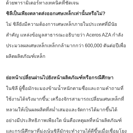
ด้วยพารามิเตอร์ทางเทคนิคที่ชัดเจน
ชิลีเป็นเพียงตลาดส่งออกเศษเหล็กเท่านั้นหรือไม่?
ไม่ ชิลียังมีความต้องการเศษเหล็กภายในประเทศที่มีนัย
สำคัญ แหล่งข้อมูลสาธารณะอธิบายว่า Aceros AZA กำลัง
ประมวลผลเศษเหล็กเหล็กกล้ามากกว่า 600,000 ตันต่อปีเพื่อ
ผลิตผลิตภัณฑ์เหล็ก
ย่อหน้าเปลี่ยนผ่านไปยังหน้าผลิตภัณฑ์หรือกรณีศึกษา
ในชิลี ผู้ซื้อมักจะมองข้ามน้ำหนักตามชื่อและถามคำถามที่
ใช้งานได้จริงมากขึ้น: เครื่องจักรสามารถเปลี่ยนเศษเหล็กที่
หลวมให้เป็นผลผลิตที่สม่ำเสมอและจัดการได้มากขึ้นได้
อย่างมีประสิทธิภาพเพียงใด นั่นคือเหตุผลที่หน้าผลิตภัณฑ์
และกรณีศึกษาที่มุ่งเน้นชิลีมักจะทำงานได้ดีขึ้นเมื่อเชื่อมโยง