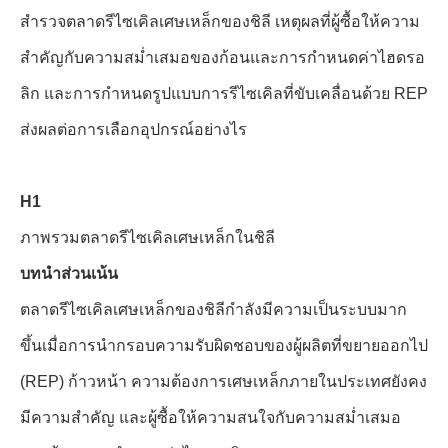
สำรวจตลาดรีไซเคิลเศษเหล็กของชิลี เหตุผลที่ผู้ซื้อให้ความ
สำคัญกับความสม่ำเสมอของก้อนและการกำหนดค่าไฮดรอ
ลิก และการกำหนดรูปแบบการรีไซเคิลที่ขับเคลื่อนด้วย REP
ส่งผลต่อการเลือกอุปกรณ์อย่างไร
H1
ภาพรวมตลาดรีไซเคิลเศษเหล็กในชิลี
บทนำส่วนเน้น
ตลาดรีไซเคิลเศษเหล็กของชิลีกำลังมีความเป็นระบบมาก
ขึ้นเมื่อการนำกรอบความรับผิดชอบของผู้ผลิตที่ขยายออกไป
(REP) ก้าวหน้า ความต้องการเศษเหล็กภายในประเทศยังคง
มีความสำคัญ และผู้ซื้อให้ความสนใจกับความสม่ำเสมอ