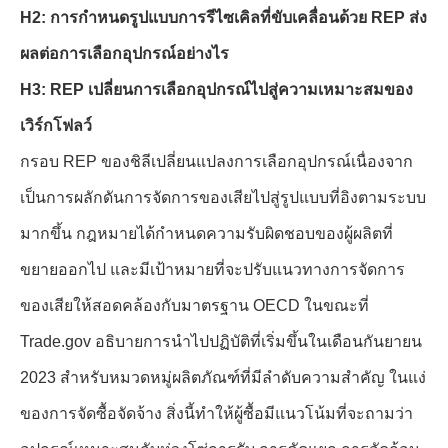
H2: การกำหนดรูปแบบการรีไซเคิลที่ขับเคลื่อนด้วย REP ส่ง
ผลต่อการเลือกอุปกรณ์อย่างไร
H3: REP เปลี่ยนการเลือกอุปกรณ์ไปสู่ความเหมาะสมของ
เวิร์กโฟลว์
กรอบ REP ของชิลีเปลี่ยนแปลงการเลือกอุปกรณ์เนื่องจาก
เป็นการผลักดันการจัดการของเสียไปสู่รูปแบบที่อิงตามระบบ
มากขึ้น กฎหมายได้กำหนดความรับผิดชอบของผู้ผลิตที่
ขยายออกไป และมีเป้าหมายที่จะปรับแนวทางการจัดการ
ของเสียให้สอดคล้องกับมาตรฐาน OECD ในขณะที่
Trade.gov อธิบายการนำไปปฏิบัติที่เริ่มขึ้นในเดือนกันยายน
2023 สำหรับหมวดหมู่ผลิตภัณฑ์ที่มีลำดับความสำคัญ ในแง่
ของการจัดซื้อจัดจ้าง สิ่งนี้ทำให้ผู้ซื้อมีแนวโน้มที่จะถามว่า